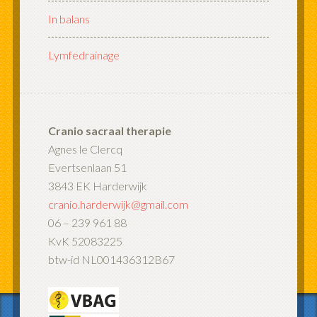
In balans
Lymfedrainage
Cranio sacraal therapie
Agnes le Clercq
Evertsenlaan 51
3843 EK Harderwijk
cranio.harderwijk@gmail.com
06 – 239 961 88
KvK 52083225
btw-id NL001436312B67