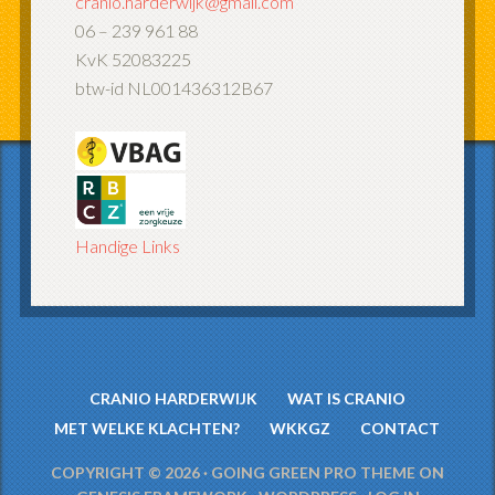
cranio.harderwijk@gmail.com
06 – 239 961 88
KvK 52083225
btw-id NL001436312B67
Handige Links
CRANIO HARDERWIJK
WAT IS CRANIO
MET WELKE KLACHTEN?
WKKGZ
CONTACT
COPYRIGHT © 2026 ·
GOING GREEN PRO THEME
ON